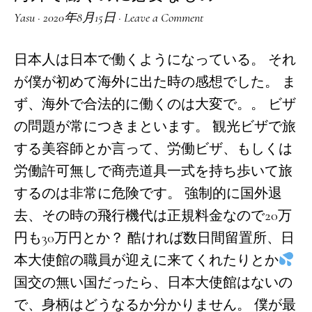
Yasu
·
2020年8月15日
·
Leave a Comment
日本人は日本で働くようになっている。 それ
が僕が初めて海外に出た時の感想でした。 ま
ず、海外で合法的に働くのは大変で。。 ビザ
の問題が常につきまといます。 観光ビザで旅
する美容師とか言って、労働ビザ、もしくは
労働許可無しで商売道具一式を持ち歩いて旅
するのは非常に危険です。 強制的に国外退
去、その時の飛行機代は正規料金なので20万
円も30万円とか？ 酷ければ数日間留置所、日
本大使館の職員が迎えに来てくれたりとか
国交の無い国だったら、日本大使館はないの
で、身柄はどうなるか分かりません。 僕が最